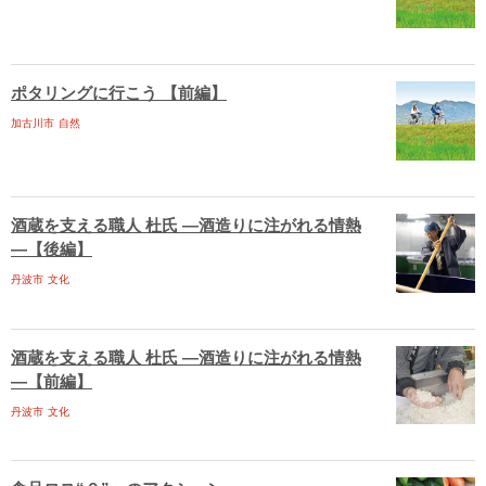
ポタリングに行こう 【前編】
加古川市
自然
酒蔵を支える職人 杜氏 ―酒造りに注がれる情熱
―【後編】
丹波市
文化
酒蔵を支える職人 杜氏 ―酒造りに注がれる情熱
―【前編】
丹波市
文化