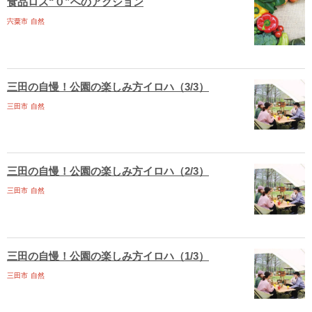
食品ロス“０”へのアクション
宍粟市
自然
三田の自慢！公園の楽しみ方イロハ（3/3）
三田市
自然
三田の自慢！公園の楽しみ方イロハ（2/3）
三田市
自然
三田の自慢！公園の楽しみ方イロハ（1/3）
三田市
自然