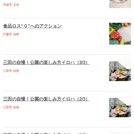
丹波市
文化
食品ロス“０”へのアクション
宍粟市
自然
三田の自慢！公園の楽しみ方イロハ（3/3）
三田市
自然
三田の自慢！公園の楽しみ方イロハ（2/3）
三田市
自然