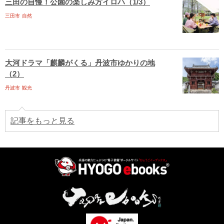
三田の自慢！公園の楽しみ方イロハ（1/3）
三田市
自然
大河ドラマ「麒麟がくる」丹波市ゆかりの地
（2）
丹波市
観光
記事をもっと見る