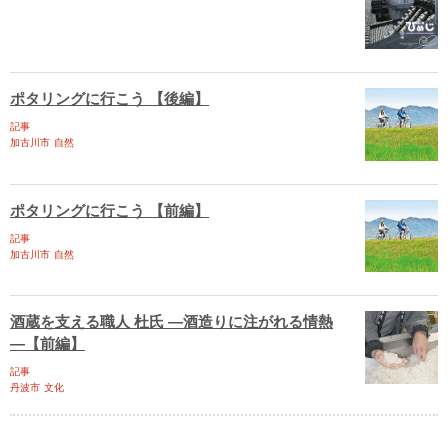
ポタリングに行こう 【後編】
記事
加古川市
自然
ポタリングに行こう 【前編】
記事
加古川市
自然
酒蔵を支える職人 杜氏 ―酒造りに注がれる情熱
―【前編】
記事
丹波市
文化