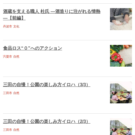
酒蔵を支える職人 杜氏 ―酒造りに注がれる情熱
―【前編】
丹波市
文化
食品ロス“０”へのアクション
宍粟市
自然
三田の自慢！公園の楽しみ方イロハ（3/3）
三田市
自然
三田の自慢！公園の楽しみ方イロハ（2/3）
三田市
自然