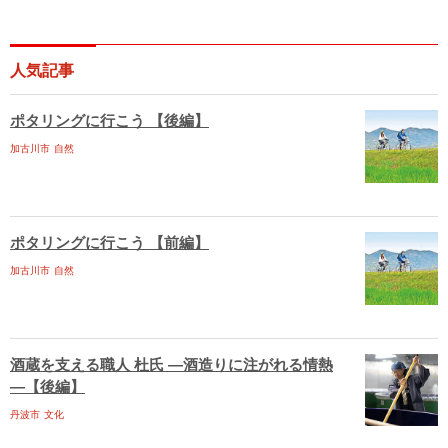
人気記事
ポタリングに行こう 【後編】
加古川市
自然
ポタリングに行こう 【前編】
加古川市
自然
酒蔵を支える職人 杜氏 ―酒造りに注がれる情熱
―【後編】
丹波市
文化