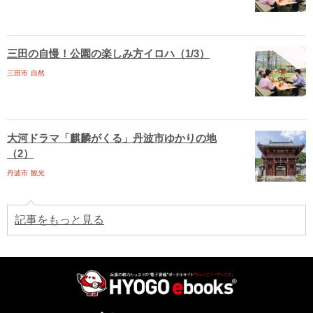
三田の自慢！公園の楽しみ方イロハ（1/3）
三田市
自然
大河ドラマ「麒麟がくる」丹波市ゆかりの地
（2）
丹波市
観光
記事をもっと見る