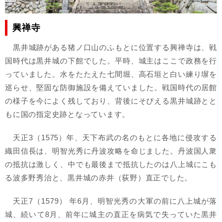
興禅寺
黒井城跡がある猪ノ口山のふもとに位置する興禅寺は、戦
国時代は黒井城の下館でした。平時、城主はここで政務を行
っていました。水をたたえた七間堀、高石垣と白い練り塀を
巡らせ、堅固な防御施設を備えていました。戦国時代の居館
の様子を今によく残しており、背後にそびえる黒井城跡とと
もに国の指定史跡となっています。
天正3（1575）年、天下布武の名のもとに各地に侵攻する
織田信長は、明智光秀に丹波攻略を命じました。丹波国人衆
の抵抗は激しく、中でも最後まで抵抗したのは八上城にこも
る波多野秀治と、黒井城の赤井（荻野）直正でした。
天正7（1579） 年6月、明智光秀の大軍の前に八上城が落
城、続いて8月、前年に城主の直正を病気で失っていた黒井