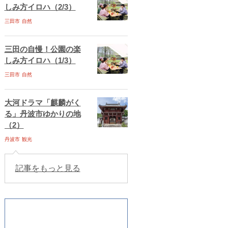
しみ方イロハ（2/3）
三田市
自然
三田の自慢！公園の楽
しみ方イロハ（1/3）
三田市
自然
大河ドラマ「麒麟がく
る」丹波市ゆかりの地
（2）
丹波市
観光
記事をもっと見る