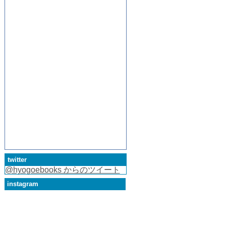
twitter
@hyogoebooks からのツイート
instagram