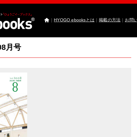
｜
HYOGO ebooksとは
｜
掲載の方法
｜
お問
08月号
わたしたちのまち北播磨がもっと好きになる 
園田学園女子大学 園田学園女子大学短期大学部
武庫川女子大学 卒業研究発表
医療従事者応援サ
神戸市西区ebooks
神戸市兵庫区ebooks
神戸市垂
市川町ebooks
上郡町ebooks
赤穂市ebooks
多可町
高砂市ebooks
太子町ebooks
香美町ebooks
加東市
たつの市ebooks
姫路市ebooks
朝来市ebooks
加
猪名川町ebooks
新温泉町ebooks
神河町ebooks
丹波篠山市ebooks
Facebook
twitter
Instagram
イ
HYOGO ebooksとは
運営会社
ご利用ガイド
よく
掲載の方法
掲載規約
個人情報保護方針
セキュリ