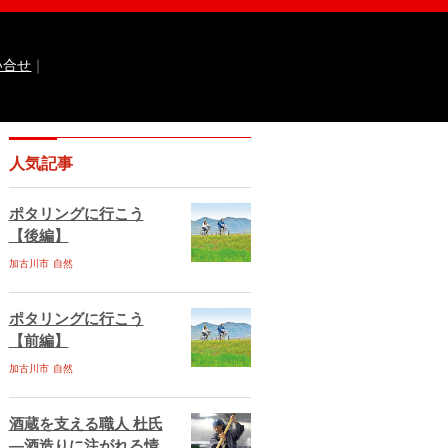
い合せ
｜
なるほどっ！山田錦
ひょうご広報誌ナビ
人気記事
 国際交流センター
イト
兵庫県庁ebooks
神戸市ebooks
ポタリングに行こう
水区ebooks
丹波市ebooks
福崎町ebooks
【後編】
ebooks
佐用町ebooks
西脇市ebooks
ebooks
加古川市
自然
川西市ebooks
宍粟市ebooks
古川市ebooks
宝塚市ebooks
三田市ebooks
相生市ebooks
稲美町ebooks
ポタリングに行こう
ベント情報
イベント情報掲載のお申し込み
【前編】
ある質問
サイトマップ
お問い合せ
加古川市
自然
ティポリシー
動作環境
酒蔵を支える職人 杜氏
―酒造りに注がれる情