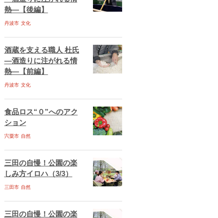
熱―【後編】
丹波市
文化
酒蔵を支える職人 杜氏
―酒造りに注がれる情
熱―【前編】
丹波市
文化
食品ロス“０”へのアク
ション
宍粟市
自然
三田の自慢！公園の楽
しみ方イロハ（3/3）
三田市
自然
三田の自慢！公園の楽