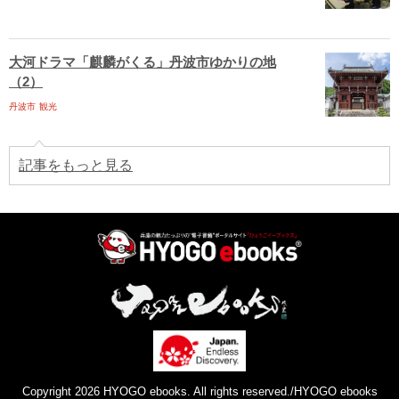
大河ドラマ「麒麟がくる」丹波市ゆかりの地
（2）
丹波市
観光
記事をもっと見る
Copyright 2026 HYOGO ebooks. All rights reserved./HYOGO ebooks