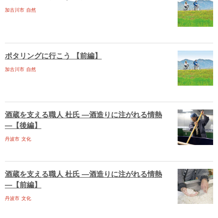
加古川市
自然
ポタリングに行こう 【前編】
加古川市
自然
酒蔵を支える職人 杜氏 ―酒造りに注がれる情熱
―【後編】
丹波市
文化
酒蔵を支える職人 杜氏 ―酒造りに注がれる情熱
―【前編】
丹波市
文化