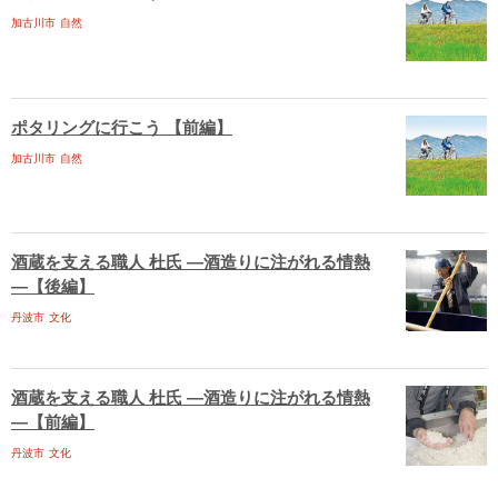
加古川市
自然
ポタリングに行こう 【前編】
加古川市
自然
酒蔵を支える職人 杜氏 ―酒造りに注がれる情熱
―【後編】
丹波市
文化
酒蔵を支える職人 杜氏 ―酒造りに注がれる情熱
―【前編】
丹波市
文化