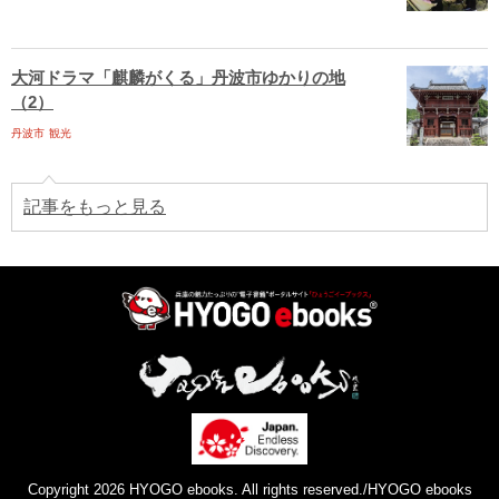
大河ドラマ「麒麟がくる」丹波市ゆかりの地
（2）
丹波市
観光
記事をもっと見る
Copyright 2026 HYOGO ebooks. All rights reserved./HYOGO ebooks