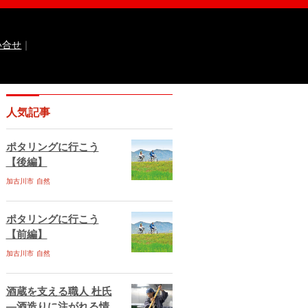
い合せ
｜
なるほどっ！山田錦
ひょうご広報誌ナビ
人気記事
 国際交流センター
イト
兵庫県庁ebooks
神戸市ebooks
ポタリングに行こう
水区ebooks
丹波市ebooks
福崎町ebooks
【後編】
ebooks
佐用町ebooks
西脇市ebooks
ebooks
加古川市
自然
川西市ebooks
宍粟市ebooks
古川市ebooks
宝塚市ebooks
三田市ebooks
相生市ebooks
稲美町ebooks
ポタリングに行こう
ベント情報
イベント情報掲載のお申し込み
【前編】
ある質問
サイトマップ
お問い合せ
加古川市
自然
ティポリシー
動作環境
酒蔵を支える職人 杜氏
―酒造りに注がれる情