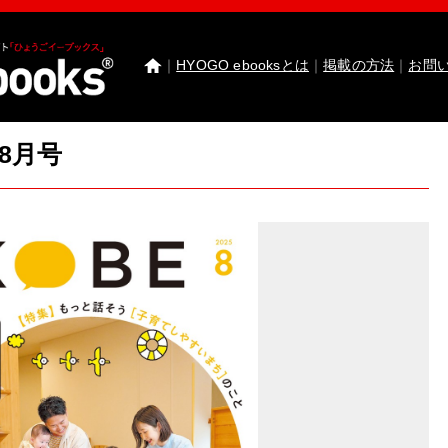
｜
HYOGO ebooksとは
｜
掲載の方法
｜
お問
08月号
わたしたちのまち北播磨がもっと好きになる 
園田学園女子大学 園田学園女子大学短期大学部
武庫川女子大学 卒業研究発表
医療従事者応援サ
神戸市西区ebooks
神戸市兵庫区ebooks
神戸市垂
市川町ebooks
上郡町ebooks
赤穂市ebooks
多可町
高砂市ebooks
太子町ebooks
香美町ebooks
加東市
たつの市ebooks
姫路市ebooks
朝来市ebooks
加
猪名川町ebooks
新温泉町ebooks
神河町ebooks
丹波篠山市ebooks
Facebook
twitter
Instagram
イ
HYOGO ebooksとは
運営会社
ご利用ガイド
よく
掲載の方法
掲載規約
個人情報保護方針
セキュリ