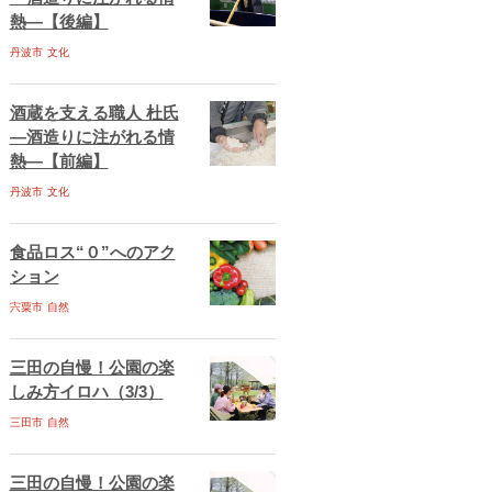
熱―【後編】
丹波市
文化
酒蔵を支える職人 杜氏
―酒造りに注がれる情
熱―【前編】
丹波市
文化
食品ロス“０”へのアク
ション
宍粟市
自然
三田の自慢！公園の楽
しみ方イロハ（3/3）
三田市
自然
三田の自慢！公園の楽