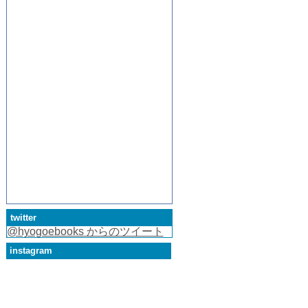
twitter
@hyogoebooks からのツイート
instagram