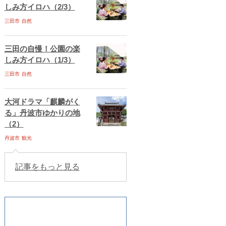
しみ方イロハ（2/3）
三田市
自然
三田の自慢！公園の楽
しみ方イロハ（1/3）
三田市
自然
大河ドラマ「麒麟がく
る」丹波市ゆかりの地
（2）
丹波市
観光
記事をもっと見る