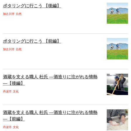
ポタリングに行こう 【後編】
加古川市
自然
ポタリングに行こう 【前編】
加古川市
自然
酒蔵を支える職人 杜氏 ―酒造りに注がれる情熱
―【後編】
丹波市
文化
酒蔵を支える職人 杜氏 ―酒造りに注がれる情熱
―【前編】
丹波市
文化