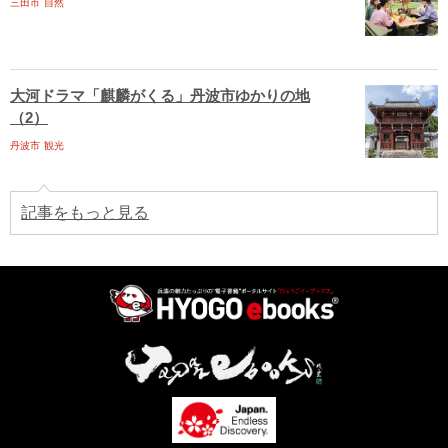
三田市
自然
大河ドラマ「麒麟がくる」丹波市ゆかりの地
（2）
丹波市
観光
記事をもっと見る