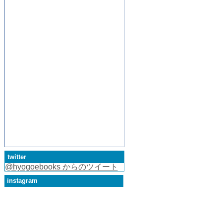
twitter
@hyogoebooks からのツイート
instagram