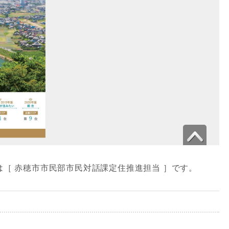
e」の発行元は［ 赤穂市市民部市民対話課定住推進担当 ］です。