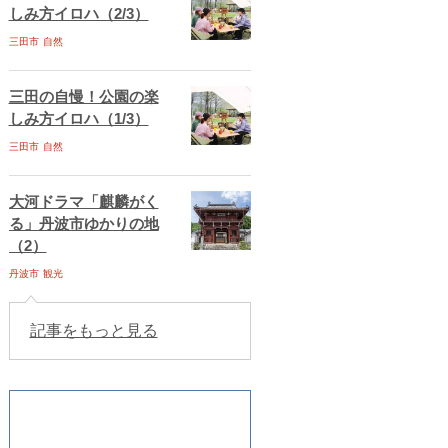
しみ方イロハ（2/3）
三田市
自然
三田の自慢！公園の楽
しみ方イロハ（1/3）
三田市
自然
大河ドラマ「麒麟がく
る」丹波市ゆかりの地
（2）
丹波市
観光
記事をもっと見る