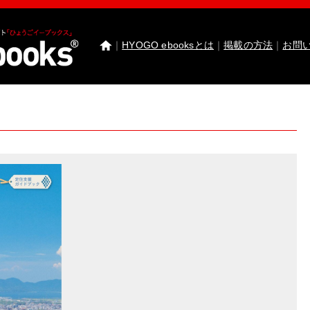
｜
HYOGO ebooksとは
｜
掲載の方法
｜
お問
わたしたちのまち北播磨がもっと好きになる 
園田学園女子大学 園田学園女子大学短期大学部
武庫川女子大学 卒業研究発表
医療従事者応援サ
神戸市西区ebooks
神戸市兵庫区ebooks
神戸市垂
市川町ebooks
上郡町ebooks
赤穂市ebooks
多可町
高砂市ebooks
太子町ebooks
香美町ebooks
加東市
たつの市ebooks
姫路市ebooks
朝来市ebooks
加
猪名川町ebooks
新温泉町ebooks
神河町ebooks
丹波篠山市ebooks
Facebook
twitter
Instagram
イ
HYOGO ebooksとは
運営会社
ご利用ガイド
よく
掲載の方法
掲載規約
個人情報保護方針
セキュリ