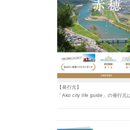
【発行元】
「Ako city life guid