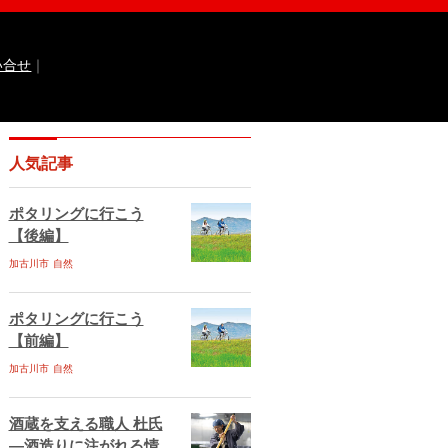
い合せ
｜
なるほどっ！山田錦
ひょうご広報誌ナビ
人気記事
 国際交流センター
イト
兵庫県庁ebooks
神戸市ebooks
ポタリングに行こう
水区ebooks
丹波市ebooks
福崎町ebooks
【後編】
ebooks
佐用町ebooks
西脇市ebooks
ebooks
加古川市
自然
川西市ebooks
宍粟市ebooks
古川市ebooks
宝塚市ebooks
三田市ebooks
相生市ebooks
稲美町ebooks
ポタリングに行こう
ベント情報
イベント情報掲載のお申し込み
【前編】
ある質問
サイトマップ
お問い合せ
加古川市
自然
ティポリシー
動作環境
酒蔵を支える職人 杜氏
―酒造りに注がれる情