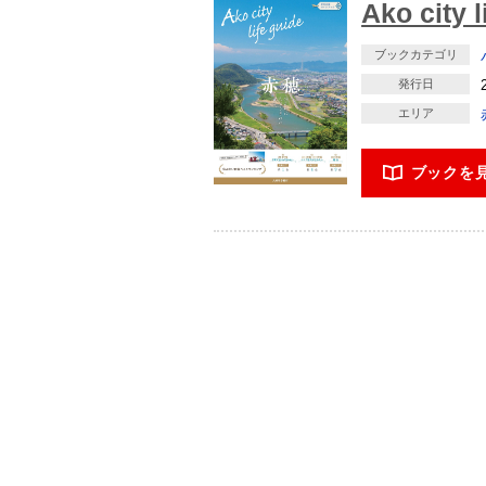
Ako city l
ブックカテゴリ
発行日
エリア
ブックを