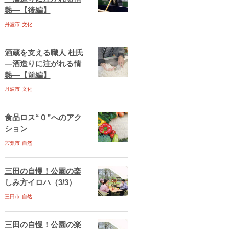
熱―【後編】
丹波市
文化
酒蔵を支える職人 杜氏
―酒造りに注がれる情
熱―【前編】
丹波市
文化
食品ロス“０”へのアク
ション
宍粟市
自然
三田の自慢！公園の楽
しみ方イロハ（3/3）
三田市
自然
三田の自慢！公園の楽