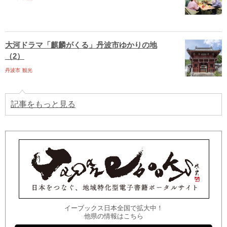
大河ドラマ「麒麟がくる」丹波市ゆかりの地
（2）
丹波市
観光
記事をもっと見る
イーブックス日本全国で拡大中！
他県の情報はこちら