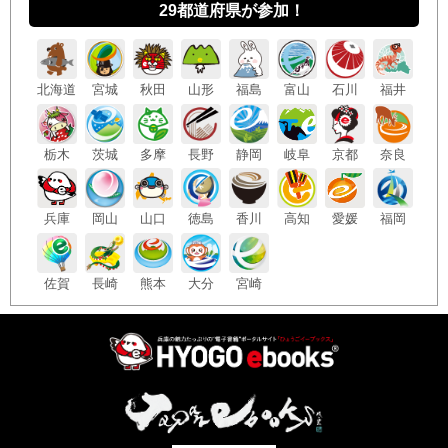
29都道府県が参加！
北海
道
宮城
秋田
山形
福島
富山
石川
福井
栃木
茨城
多摩
長野
静岡
岐阜
京都
奈良
兵庫
岡山
山口
徳島
香川
高知
愛媛
福岡
佐賀
長崎
熊本
大分
宮崎