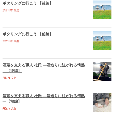
ポタリングに行こう 【後編】
加古川市
自然
ポタリングに行こう 【前編】
加古川市
自然
酒蔵を支える職人 杜氏 ―酒造りに注がれる情熱
―【後編】
丹波市
文化
酒蔵を支える職人 杜氏 ―酒造りに注がれる情熱
―【前編】
丹波市
文化