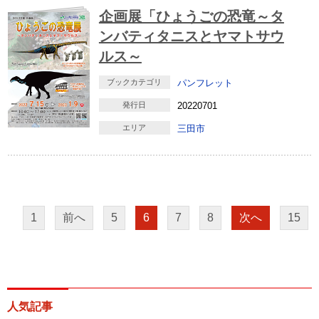
企画展「ひょうごの恐竜～タ
ンバティタニスとヤマトサウ
ルス～
ブックカテゴリ
パンフレット
発行日
20220701
エリア
三田市
1
前へ
5
6
7
8
次へ
15
人気記事