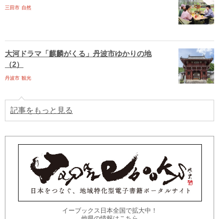
三田市
自然
大河ドラマ「麒麟がくる」丹波市ゆかりの地
（2）
丹波市
観光
記事をもっと見る
イーブックス日本全国で拡大中！
他県の情報はこちら