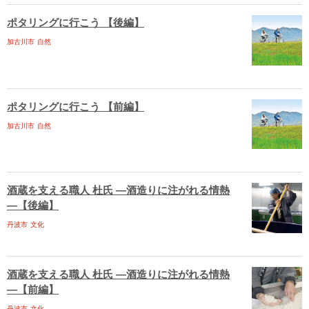
ポタリングに行こう 【後編】
加古川市
自然
ポタリングに行こう 【前編】
加古川市
自然
酒蔵を支える職人 杜氏 ―酒造りに注がれる情熱
―【後編】
丹波市
文化
酒蔵を支える職人 杜氏 ―酒造りに注がれる情熱
―【前編】
丹波市
文化