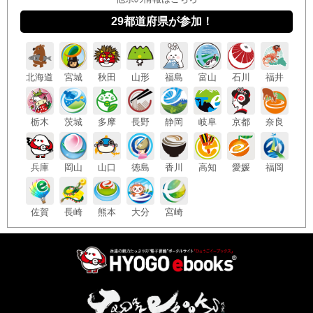
29都道府県が参加！
北海
道
宮城
秋田
山形
福島
富山
石川
福井
栃木
茨城
多摩
長野
静岡
岐阜
京都
奈良
兵庫
岡山
山口
徳島
香川
高知
愛媛
福岡
佐賀
長崎
熊本
大分
宮崎